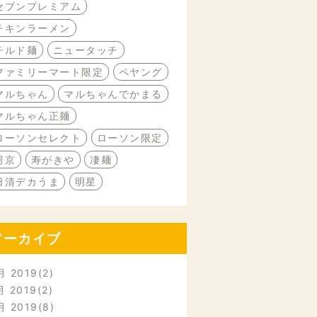
セブンプレミアム
チキンラーメン
チルド麺
ニュータッチ
ファミリーマート限定
ペヤング
マルちゃん
マルちゃんでかまる
マルちゃん正麺
ローソンセレクト
ローソン限定
河京
寿がきや
凄麺
日清デカうま
明星
アーカイブ
月 2019
2
月 2019
2
月 2019
8