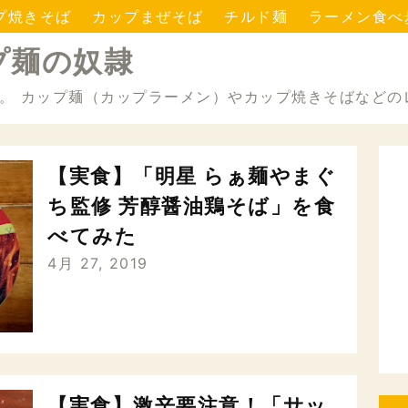
プ焼きそば
カップまぜそば
チルド麺
ラーメン食べ
プ麺の奴隷
。 カップ麺（カップラーメン）やカップ焼きそばなどの
【実食】「明星 らぁ麺やまぐ
ち監修 芳醇醤油鶏そば」を食
べてみた
4月 27, 2019
【実食】激辛要注意！「サッ