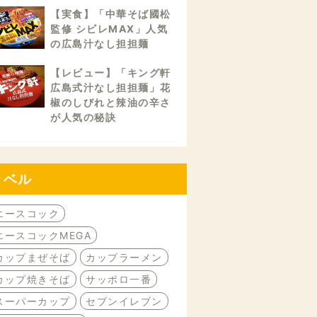
【実食】「中華そば國松
監修 シビレMAX」人気
の広島汁なし担担麺
【レビュー】「キング軒
広島式汁なし担担麺」花
椒のしびれと辣油の辛さ
が人気の秘訣
ラベル
エースコック
エースコックMEGA
カップまぜそば
カップラーメン
カップ焼きそば
サッポロ一番
スーパーカップ
セブンイレブン