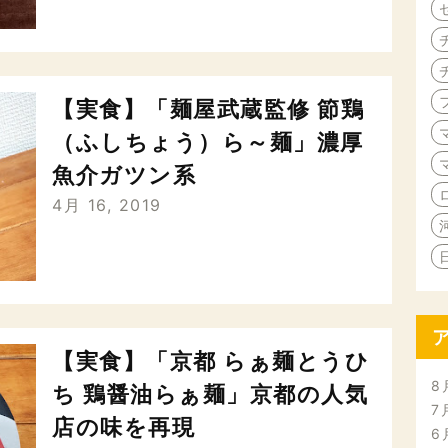
【実食】「麺屋武蔵監修 節鶏
（ふしちょう）ら～麺」濃厚
魚介ガツン系
4月 16, 2019
【実食】「京都 らぁ麺とうひ
8
ち 鶏醤油らぁ麺」京都の人気
7
店の味を再現
6