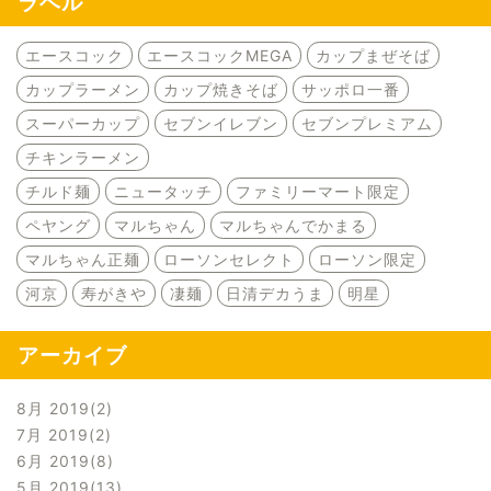
ラベル
エースコック
エースコックMEGA
カップまぜそば
カップラーメン
カップ焼きそば
サッポロ一番
スーパーカップ
セブンイレブン
セブンプレミアム
チキンラーメン
チルド麺
ニュータッチ
ファミリーマート限定
ペヤング
マルちゃん
マルちゃんでかまる
マルちゃん正麺
ローソンセレクト
ローソン限定
河京
寿がきや
凄麺
日清デカうま
明星
アーカイブ
8月 2019
2
7月 2019
2
6月 2019
8
5月 2019
13