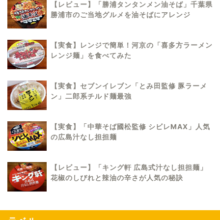
【レビュー】「勝浦タンタンメン油そば」千葉県
勝浦市のご当地グルメを油そばにアレンジ
【実食】レンジで簡単！河京の「喜多方ラーメン
レンジ麺」を食べてみた
【実食】セブンイレブン「とみ田監修 豚ラーメ
ン」二郎系チルド麺最強
【実食】「中華そば國松監修 シビレMAX」人気
の広島汁なし担担麺
【レビュー】「キング軒 広島式汁なし担担麺」
花椒のしびれと辣油の辛さが人気の秘訣