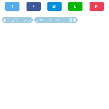
T
F
B!
L
P
カップラーメン
ファミリーマート限定