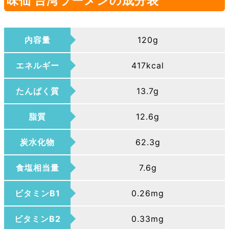
味仙 台湾ラーメンの成分表
内容量
120g
エネルギー
417kcal
たんぱく質
13.7g
脂質
12.6g
炭水化物
62.3g
食塩相当量
7.6g
ビタミンB1
0.26mg
ビタミンB2
0.33mg