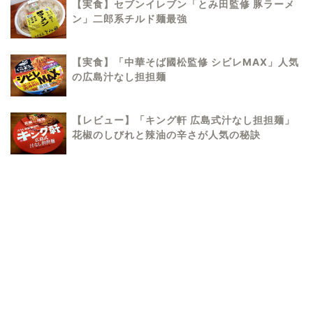
【実食】セブンイレブン「とみ田監修 豚ラーメ
ン」二郎系チルド麺最強
【実食】「中華そば國松監修 シビレMAX」人気
の広島汁なし担担麺
【レビュー】「キング軒 広島式汁なし担担麺」
花椒のしびれと辣油の辛さが人気の秘訣