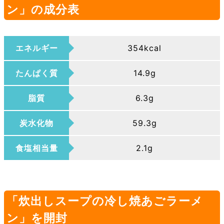
ン」の成分表
エネルギー
354kcal
たんぱく質
14.9g
脂質
6.3g
炭水化物
59.3g
食塩相当量
2.1g
「炊出しスープの冷し焼あごラーメ
ン」を開封