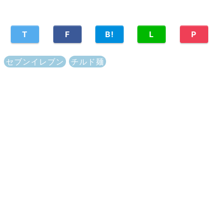
T
F
B!
L
P
セブンイレブン
チルド麺