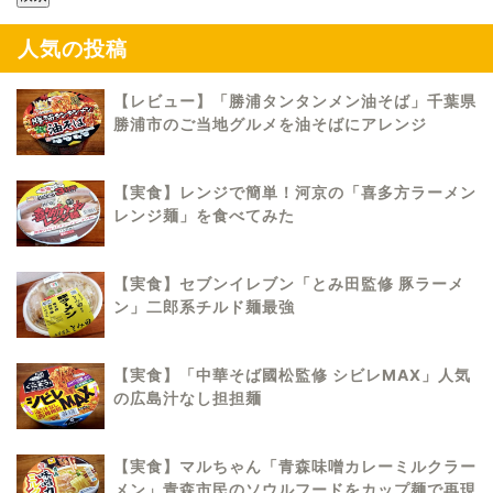
人気の投稿
【レビュー】「勝浦タンタンメン油そば」千葉県
勝浦市のご当地グルメを油そばにアレンジ
【実食】レンジで簡単！河京の「喜多方ラーメン
レンジ麺」を食べてみた
【実食】セブンイレブン「とみ田監修 豚ラーメ
ン」二郎系チルド麺最強
【実食】「中華そば國松監修 シビレMAX」人気
の広島汁なし担担麺
【実食】マルちゃん「青森味噌カレーミルクラー
メン」青森市民のソウルフードをカップ麺で再現