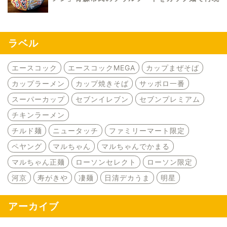
ラベル
エースコック
エースコックMEGA
カップまぜそば
カップラーメン
カップ焼きそば
サッポロ一番
スーパーカップ
セブンイレブン
セブンプレミアム
チキンラーメン
チルド麺
ニュータッチ
ファミリーマート限定
ペヤング
マルちゃん
マルちゃんでかまる
マルちゃん正麺
ローソンセレクト
ローソン限定
河京
寿がきや
凄麺
日清デカうま
明星
アーカイブ