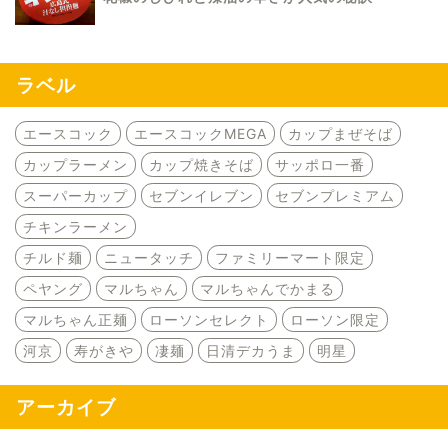
ラベル
エースコック
エースコックMEGA
カップまぜそば
カップラーメン
カップ焼きそば
サッポロ一番
スーパーカップ
セブンイレブン
セブンプレミアム
チキンラーメン
チルド麺
ニュータッチ
ファミリーマート限定
ペヤング
マルちゃん
マルちゃんでかまる
マルちゃん正麺
ローソンセレクト
ローソン限定
河京
寿がきや
凄麺
日清デカうま
明星
アーカイブ