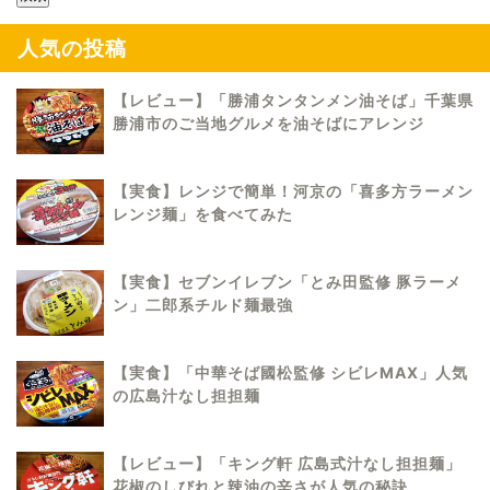
人気の投稿
【レビュー】「勝浦タンタンメン油そば」千葉県
勝浦市のご当地グルメを油そばにアレンジ
【実食】レンジで簡単！河京の「喜多方ラーメン
レンジ麺」を食べてみた
【実食】セブンイレブン「とみ田監修 豚ラーメ
ン」二郎系チルド麺最強
【実食】「中華そば國松監修 シビレMAX」人気
の広島汁なし担担麺
【レビュー】「キング軒 広島式汁なし担担麺」
花椒のしびれと辣油の辛さが人気の秘訣